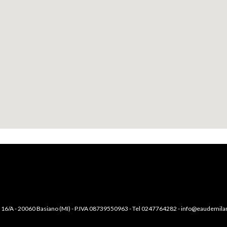
ie, 16/A - 20060 Basiano (MI) - P.IVA 08739550963 - Tel
0247764282
-
info@eaudemilan