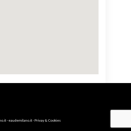
o.it
-
eaudemilano.it
-
Privay & Cookies